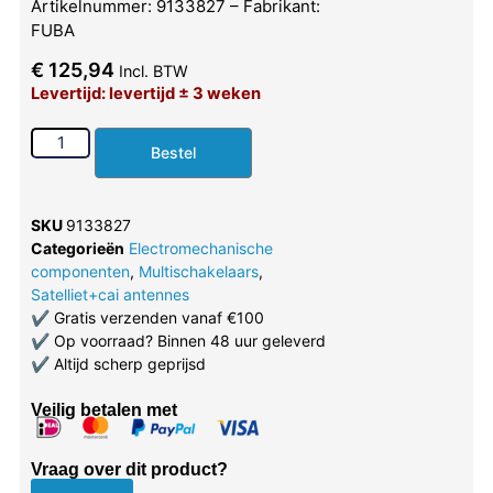
Artikelnummer: 9133827 – Fabrikant:
FUBA
€
125,94
Incl. BTW
Levertijd: levertijd ± 3 weken
Bestel
SKU
9133827
Categorieën
Electromechanische
componenten
,
Multischakelaars
,
Satelliet+cai antennes
✔
Gratis verzenden vanaf €100
✔
Op voorraad? Binnen 48 uur geleverd
✔
Altijd scherp geprijsd
Veilig betalen met
Vraag over dit product?