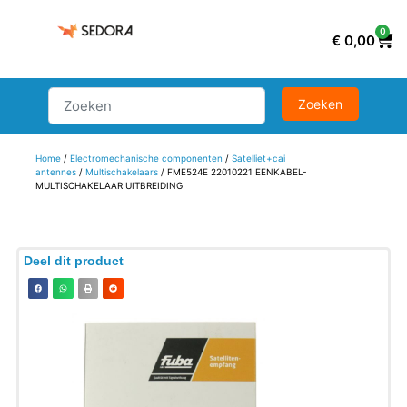
0
€
0,00
Home
/
Electromechanische componenten
/
Satelliet+cai
antennes
/
Multischakelaars
/ FME524E 22010221 EENKABEL-
MULTISCHAKELAAR UITBREIDING
Deel dit product