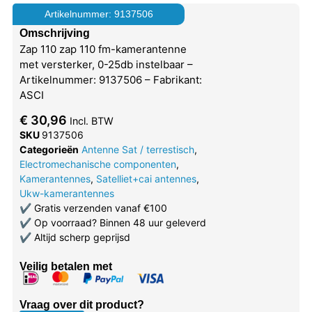
Artikelnummer: 9137506
Omschrijving
Zap 110 zap 110 fm-kamerantenne
met versterker, 0-25db instelbaar –
Artikelnummer: 9137506 – Fabrikant:
ASCI
€
30,96
Incl. BTW
SKU
9137506
Categorieën
Antenne Sat / terrestisch
,
Electromechanische componenten
,
Kamerantennes
,
Satelliet+cai antennes
,
Ukw-kamerantennes
✔
Gratis verzenden vanaf €100
✔
Op voorraad? Binnen 48 uur geleverd
✔
Altijd scherp geprijsd
Veilig betalen met
Vraag over dit product?