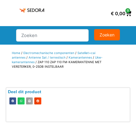
0
€
0,00
Home
/
Electromechanische componenten
/
Satelliet+cai
antennes
/
Antenne Sat / terrestisch
/
Kamerantennes
/
Ukw-
kamerantennes
/ ZAP 110 ZAP 110 FM-KAMERANTENNE MET
VERSTERKER, 0-25DB INSTELBAAR
Deel dit product