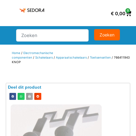
0
€
0,00
Home
/
Electromechanische
componenten
/
Schakelaars
/
Apparaatschakelaars
/
Toetsensetten
/ 766411943
KNOP
Deel dit product