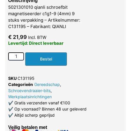
Omschrijving
5021301010 qianli schroefbit
magnetiseerder c1g1-9 (4mm) 9
stuks verpakking – Artikelnummer:
C131195 – Fabrikant: QIANLI
€
21,99
Incl. BTW
Levertijd: Direct leverbaar
Bestel
SKU
C131195
Categorieën
Gereedschap
,
Schroevendraaier-bits
,
Werkplaatsinrichtingen
✔
Gratis verzenden vanaf €100
✔
Op voorraad? Binnen 48 uur geleverd
✔
Altijd scherp geprijsd
Veilig betalen met