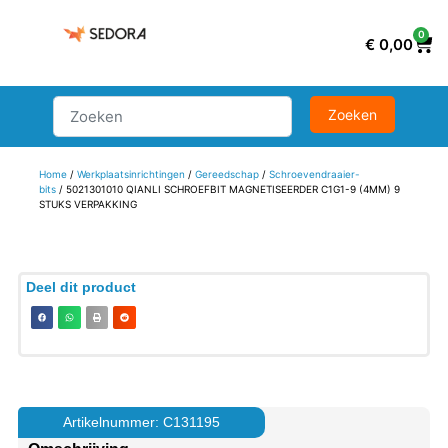
0
€
0,00
Home
/
Werkplaatsinrichtingen
/
Gereedschap
/
Schroevendraaier-
bits
/ 5021301010 QIANLI SCHROEFBIT MAGNETISEERDER C1G1-9 (4MM) 9
STUKS VERPAKKING
Deel dit product
Artikelnummer: C131195