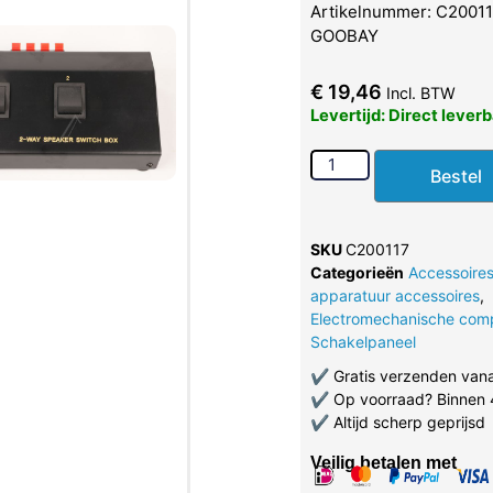
Artikelnummer: C200117
GOOBAY
€
19,46
Incl. BTW
Levertijd: Direct lever
Bestel
SKU
C200117
Categorieën
Accessoire
apparatuur accessoires
,
Electromechanische com
Schakelpaneel
✔
Gratis verzenden van
✔
Op voorraad? Binnen 
✔
Altijd scherp geprijsd
Veilig betalen met