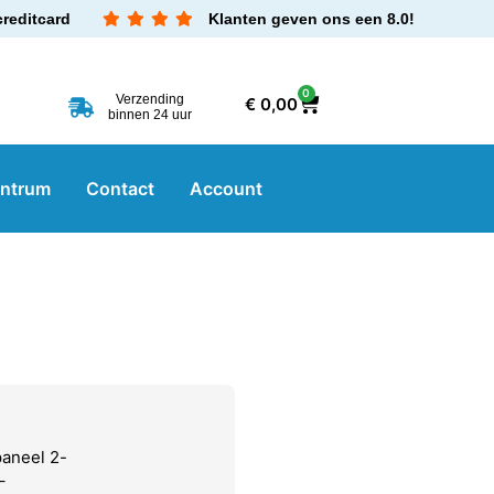
creditcard
Klanten geven ons een 8.0!
0
Verzending
€
0,00
binnen 24 uur
entrum
Contact
Account
paneel 2-
–