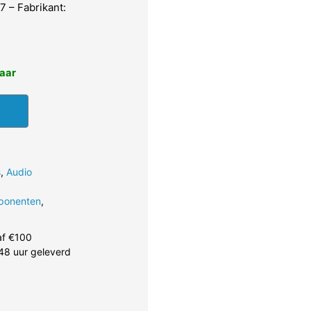
 – Fabrikant:
baar
s
,
Audio
ponenten
,
af €100
48 uur geleverd