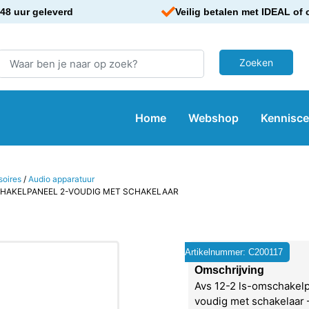
48 uur geleverd
Veilig betalen met IDEAL of 
Home
Webshop
Kennisc
soires
/
Audio apparatuur
CHAKELPANEEL 2-VOUDIG MET SCHAKELAAR
Artikelnummer: C200117
Omschrijving
Avs 12-2 ls-omschakel
voudig met schakelaar 