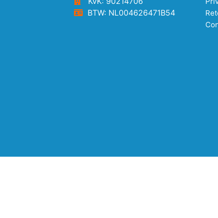
KvK: 90214706
Pri
BTW: NL004626471B54
Ret
Con