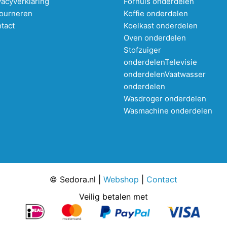
vacyverklaring
Fornuis onderdelen
ourneren
Koffie onderdelen
tact
Koelkast onderdelen
Oven onderdelen
Stofzuiger
onderdelen
Televisie
onderdelen
Vaatwasser
onderdelen
Wasdroger onderdelen
Wasmachine onderdelen
© Sedora.nl |
Webshop
|
Contact
Veilig betalen met