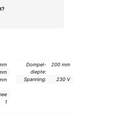
t?
 mm
Dompel-
200 mm
diepte:
 mm
Spanning:
230 V
 mm
nee
1