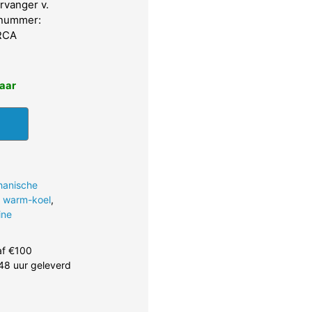
rvanger v.
lnummer:
IRCA
baar
hanische
 warm-koel
,
ine
af €100
48 uur geleverd