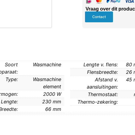
Vraag over dit produc
Contact
Soort
Wasmachine
Lengte v. flens:
80
pparaat:
Flensbreedte:
26
Type:
Wasmachine
Afstand v.
45
element
aansluitingen:
rmogen:
2000 W
Thermostaat:
Lengte:
230 mm
Thermo-zekering:
Breedte:
66 mm