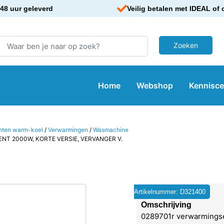
48 uur geleverd
Veilig betalen met IDEAL of 
Home
Webshop
Kennisc
nten warm-koel
/
Verwarmingen
/
Wasmachine
NT 2000W, KORTE VERSIE, VERVANGER V.
Artikelnummer: D321400
Omschrijving
0289701r verwarmings