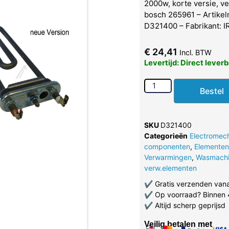
2000w, korte versie, ve
bosch 265961 – Artike
D321400 – Fabrikant: 
€
24,41
Incl. BTW
Levertijd: Direct lever
Bestel
SKU
D321400
Categorieën
Electromec
componenten
,
Elementen
Verwarmingen
,
Wasmach
verw.elementen
✔
Gratis verzenden van
✔
Op voorraad? Binnen 
✔
Altijd scherp geprijsd
Veilig betalen met