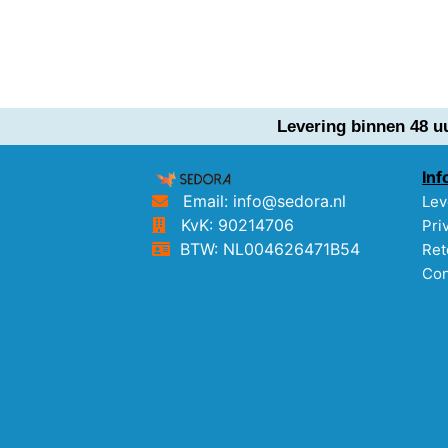
Levering binnen 48 u
Inf
Email: info@sedora.nl
Lev
KvK: 90214706
Pri
BTW: NL004626471B54
Ret
Con