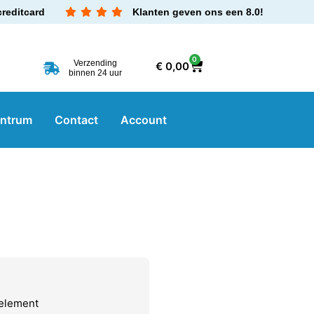
creditcard
Klanten geven ons een 8.0!
0
Verzending
€
0,00
binnen 24 uur
entrum
Contact
Account
element