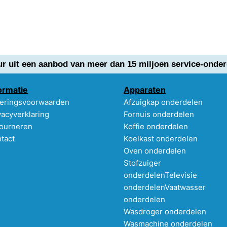
ur uit een aanbod van meer dan 15 miljoen service-onder
ormatie
Apparaten
eringsvoorwaarden
Afzuigkap onderdelen
vacyverklaring
Fornuis onderdelen
ourneren
Koffie onderdelen
tact
Koelkast onderdelen
Oven onderdelen
Stofzuiger
onderdelen
Televisie
onderdelen
Vaatwasser
onderdelen
Wasdroger onderdelen
Wasmachine onderdelen