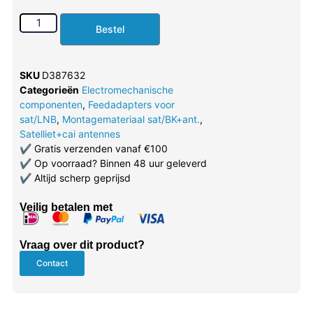
Bestel
SKU
D387632
Categorieën
Electromechanische
componenten
,
Feedadapters voor
sat/LNB
,
Montagemateriaal sat/BK+ant.
,
Satelliet+cai antennes
✔
Gratis verzenden vanaf €100
✔
Op voorraad? Binnen 48 uur geleverd
✔
Altijd scherp geprijsd
Veilig betalen met
Vraag over dit product?
Contact