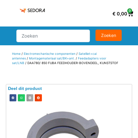
0
€
0,00
Home
/
Electromechanische componenten
/
Satelliet+cai
antennes
/
Montagemateriaal sat/BK+ant.
/
Feedadapters voor
sat/LNB
/ DAA780/ 850 FUBA FEEDHOUDER-BOVENDEEL, KUNSTSTOF
Deel dit product