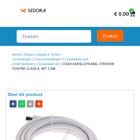
0
€
0,00
Home
/
Stekers+kabels
/
TV/Sat-
verbindingen
/
Coaxverbindingen
/
Coaxkabels met
antennestekers
/
Coaxkabel wit
/ COAX-AANSLUITKABEL STEKKER/
CONTRA CLASS:A, WIT 2,5M
Deel dit product