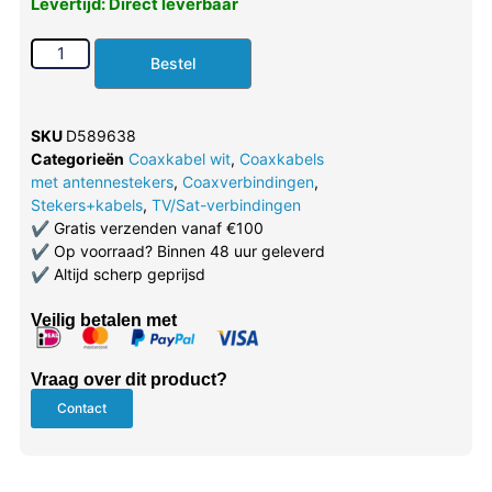
Levertijd: Direct leverbaar
Bestel
SKU
D589638
Categorieën
Coaxkabel wit
,
Coaxkabels
met antennestekers
,
Coaxverbindingen
,
Stekers+kabels
,
TV/Sat-verbindingen
✔
Gratis verzenden vanaf €100
✔
Op voorraad? Binnen 48 uur geleverd
✔
Altijd scherp geprijsd
Veilig betalen met
Vraag over dit product?
Contact