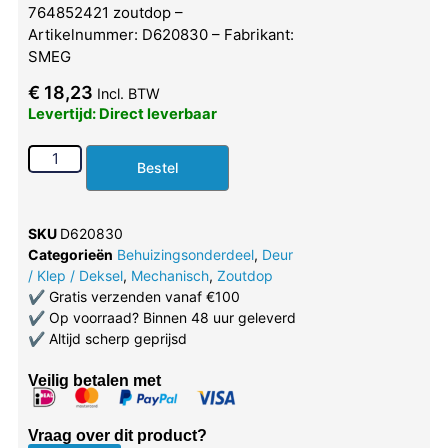
764852421 zoutdop –
Artikelnummer: D620830 – Fabrikant:
SMEG
€
18,23
Incl. BTW
Levertijd: Direct leverbaar
Bestel
SKU
D620830
Categorieën
Behuizingsonderdeel
,
Deur
/ Klep / Deksel
,
Mechanisch
,
Zoutdop
✔
Gratis verzenden vanaf €100
✔
Op voorraad? Binnen 48 uur geleverd
✔
Altijd scherp geprijsd
Veilig betalen met
Vraag over dit product?