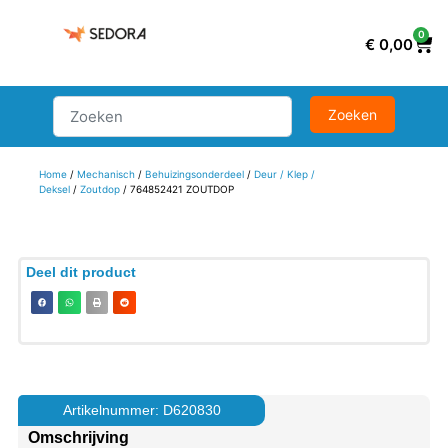
0
€
0,00
Home
/
Mechanisch
/
Behuizingsonderdeel
/
Deur / Klep /
Deksel
/
Zoutdop
/ 764852421 ZOUTDOP
Deel dit product
Artikelnummer: D620830
Omschrijving