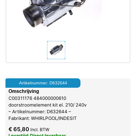
Artikelnummer: D632644
Omschrijving
C00311176 484000000610
doorstroomelement kit el. 210/ 240v
– Artikelnummer: D632644 –
Fabrikant: WHIRLPOOL/INDESIT
€
65,80
Incl. BTW
Levertijd: Direct leverbaar