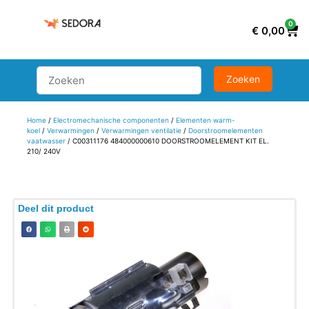
0
€
0,00
Home
/
Electromechanische componenten
/
Elementen warm-
koel
/
Verwarmingen
/
Verwarmingen ventilatie
/
Doorstroomelementen
vaatwasser
/ C00311176 484000000610 DOORSTROOMELEMENT KIT EL.
210/ 240V
Deel dit product