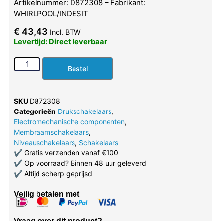
Artikelnummer: D872308 – Fabrikant:
WHIRLPOOL/INDESIT
€
43,43
Incl. BTW
Levertijd: Direct leverbaar
Bestel
SKU
D872308
Categorieën
Drukschakelaars
,
Electromechanische componenten
,
Membraamschakelaars
,
Niveauschakelaars
,
Schakelaars
✔
Gratis verzenden vanaf €100
✔
Op voorraad? Binnen 48 uur geleverd
✔
Altijd scherp geprijsd
Veilig betalen met
Vraag over dit product?