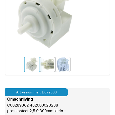
Artikelnummer: D872308
Omschrijving
C00289362 482000023288
pressostaat 2,5 0:300mm klein –