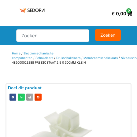
0
€
0,00
Home
/
Electromechanische
componenten
/
Schakelaars
/
Drukschakelaars
/
Membraamschakelaars
/
Niveausch
482000023288 PRESSOSTAAT 2,5 0:300MM KLEIN
Deel dit product