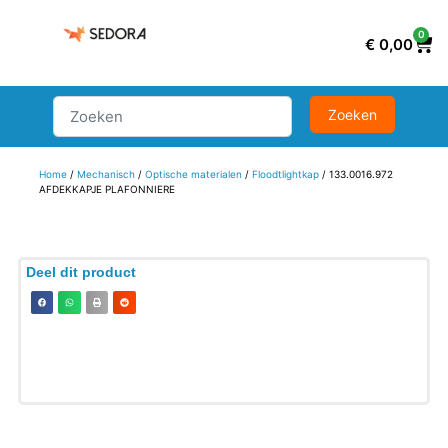
0
€
0,00
Home
/
Mechanisch
/
Optische materialen
/
Floodtlightkap
/ 133.0016.972
AFDEKKAPJE PLAFONNIERE
Deel dit product