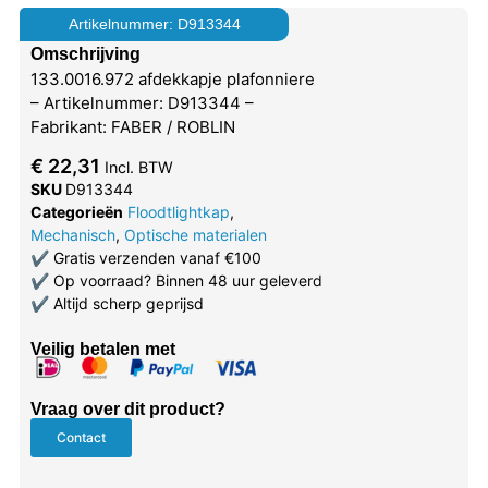
Artikelnummer: D913344
Omschrijving
133.0016.972 afdekkapje plafonniere
– Artikelnummer: D913344 –
Fabrikant: FABER / ROBLIN
€
22,31
Incl. BTW
SKU
D913344
Categorieën
Floodtlightkap
,
Mechanisch
,
Optische materialen
✔
Gratis verzenden vanaf €100
✔
Op voorraad? Binnen 48 uur geleverd
✔
Altijd scherp geprijsd
Veilig betalen met
Vraag over dit product?
Contact