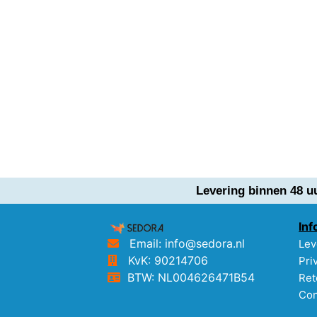
Levering binnen 48 u
Inf
Email: info@sedora.nl
Lev
KvK: 90214706
Pri
BTW: NL004626471B54
Ret
Con