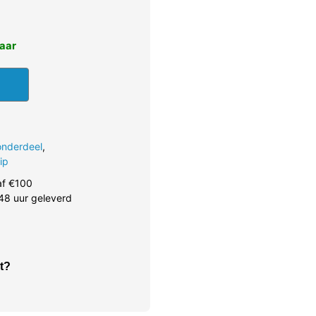
baar
onderdeel
,
ip
af €100
48 uur geleverd
t?