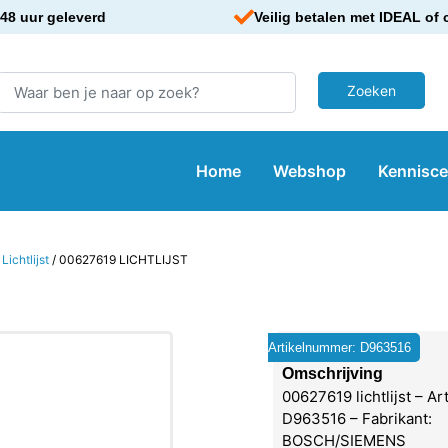
48 uur geleverd
Veilig betalen met IDEAL of 
Home
Webshop
Kennisc
/
Lichtlijst
/ 00627619 LICHTLIJST
Artikelnummer: D963516
Omschrijving
00627619 lichtlijst – A
D963516 – Fabrikant:
BOSCH/SIEMENS