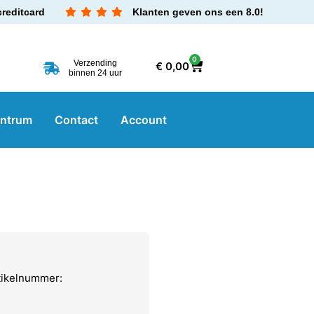
creditcard
Klanten geven ons een 8.0!
0
Verzending
€
0,00
binnen 24 uur
entrum
Contact
Account
rtikelnummer: