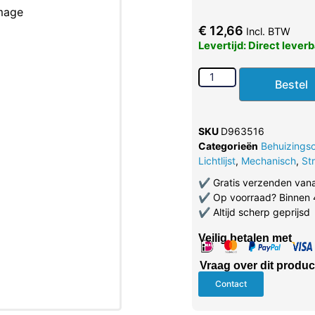
€
12,66
Incl. BTW
Levertijd: Direct lever
Bestel
SKU
D963516
Categorieën
Behuizings
Lichtlijst
,
Mechanisch
,
Str
✔
Gratis verzenden van
✔
Op voorraad? Binnen 
✔
Altijd scherp geprijsd
Veilig betalen met
Vraag over dit produc
Contact