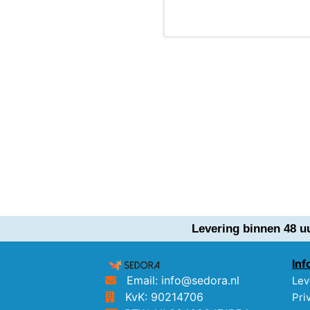
Levering binnen 48 u
Inf
Email: info@sedora.nl
Lev
KvK: 90214706
Pri