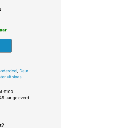
N
baar
onderdeel
,
Deur
ter uitblaas
,
af €100
48 uur geleverd
t?