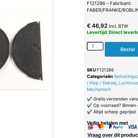
F121286 – Fabrikant:
FABER/FRANKE/ROBLI
€
46,92
Incl. BTW
Levertijd: Direct lever
Bestel
SKU
F121286
Categorieën
Behuizings
/ Klep / Deksel
,
Luchtroos
Mechanisch
✔
Gratis verzenden van
✔
Op voorraad? Binnen 
✔
Altijd scherp geprijsd
Veilig betalen met
Vraag over dit produc