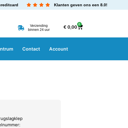
creditcard
Klanten geven ons een 8.0!
0
Verzending
€
0,00
binnen 24 uur
entrum
Contact
Account
rugslagklep
kelnummer: