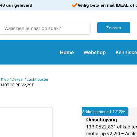
48 uur geleverd
Veilig betalen met IDEAL of 
Home
Webshop
Kennisc
 Klep / Deksel
/
Luchtrooster
P MOTOR PP V2,2ST
Artikelnummer: F121286
Omschrijving
133.0522.831 et kap te
motor pp v2,2st – Arti