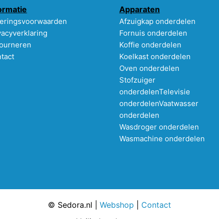
ormatie
Apparaten
eringsvoorwaarden
Afzuigkap onderdelen
vacyverklaring
Fornuis onderdelen
ourneren
Koffie onderdelen
tact
Koelkast onderdelen
Oven onderdelen
Stofzuiger
onderdelen
Televisie
onderdelen
Vaatwasser
onderdelen
Wasdroger onderdelen
Wasmachine onderdelen
© Sedora.nl |
Webshop
|
Contact