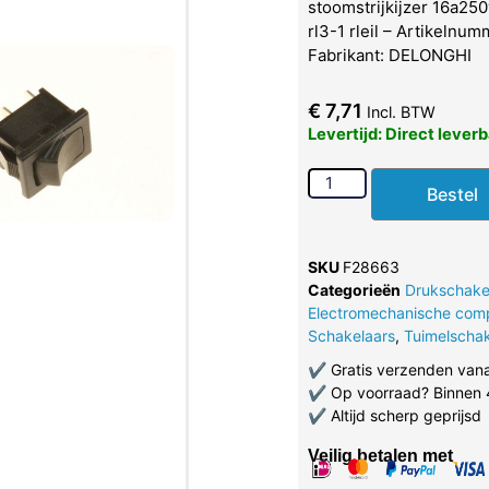
stoomstrijkijzer 16a250
rl3-1 rleil – Artikelnu
Fabrikant: DELONGHI
€
7,71
Incl. BTW
Levertijd: Direct lever
Bestel
SKU
F28663
Categorieën
Drukschake
Electromechanische com
Schakelaars
,
Tuimelschak
✔
Gratis verzenden van
✔
Op voorraad? Binnen 
✔
Altijd scherp geprijsd
Veilig betalen met