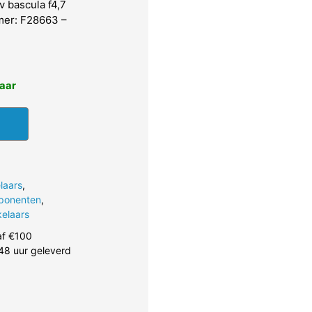
v bascula f4,7
mmer: F28663 –
baar
laars
,
ponenten
,
elaars
af €100
48 uur geleverd