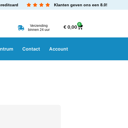
creditcard
Klanten geven ons een 8.0!
0
Verzending
€
0,00
binnen 24 uur
entrum
Contact
Account