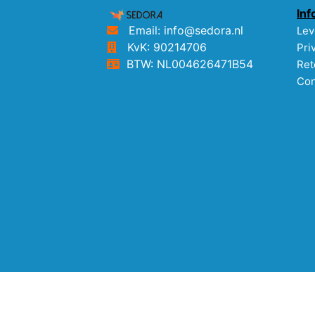
Inf
Email: info@sedora.nl
Lev
KvK: 90214706
Pri
BTW: NL004626471B54
Ret
Con