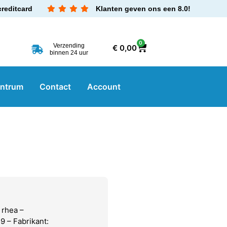
creditcard
Klanten geven ons een 8.0!
0
Verzending
€
0,00
binnen 24 uur
entrum
Contact
Account
 rhea –
 – Fabrikant: