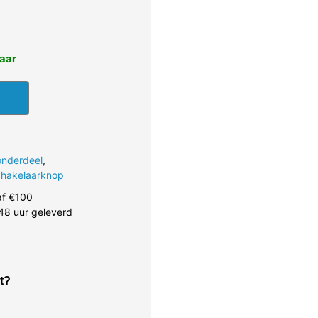
baar
onderdeel
,
hakelaarknop
af €100
48 uur geleverd
t?