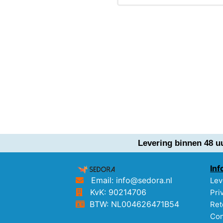
Levering binnen 48 u
Inf
Email: info@sedora.nl
Lev
KvK: 90214706
Pri
BTW: NL004626471B54
Ret
Con