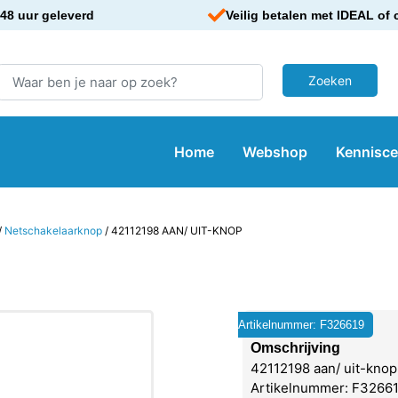
48 uur geleverd
Veilig betalen met IDEAL of 
Home
Webshop
Kennisc
/
Netschakelaarknop
/ 42112198 AAN/ UIT-KNOP
Artikelnummer: F326619
Omschrijving
42112198 aan/ uit-knop
Artikelnummer: F326619