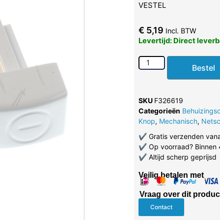
VESTEL
€
5,19
Incl. BTW
Levertijd: Direct lever
Bestel
SKU
F326619
Categorieën
Behuizings
Knop
,
Mechanisch
,
Netsc
✔
Gratis verzenden van
✔
Op voorraad? Binnen 
✔
Altijd scherp geprijsd
Veilig betalen met
Vraag over dit produc
Contact