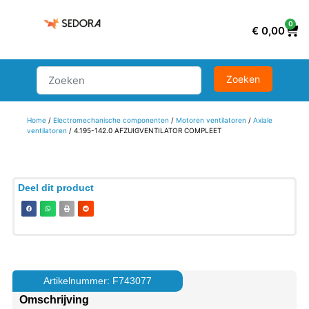
0
€
0,00
Home
/
Electromechanische componenten
/
Motoren ventilatoren
/
Axiale
ventilatoren
/ 4.195-142.0 AFZUIGVENTILATOR COMPLEET
Deel dit product
Artikelnummer: F743077
Omschrijving