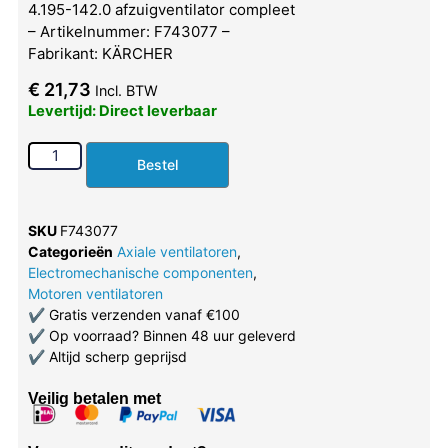
4.195-142.0 afzuigventilator compleet
– Artikelnummer: F743077 –
Fabrikant: KÄRCHER
€
21,73
Incl. BTW
Levertijd: Direct leverbaar
Bestel
SKU
F743077
Categorieën
Axiale ventilatoren
,
Electromechanische componenten
,
Motoren ventilatoren
✔
Gratis verzenden vanaf €100
✔
Op voorraad? Binnen 48 uur geleverd
✔
Altijd scherp geprijsd
Veilig betalen met