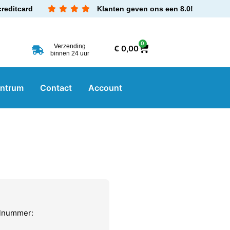
creditcard
Klanten geven ons een 8.0!
0
Verzending
€
0,00
binnen 24 uur
entrum
Contact
Account
elnummer: