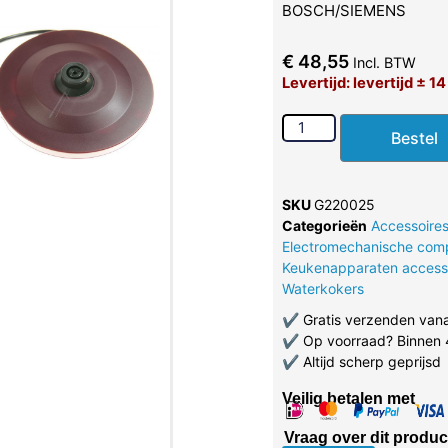
BOSCH/SIEMENS
€
48,55
Incl. BTW
Levertijd: levertijd ± 1
Bestel
SKU
G220025
Categorieën
Accessoire
Electromechanische com
Keukenapparaten access
Waterkokers
✔
Gratis verzenden van
✔
Op voorraad? Binnen 
✔
Altijd scherp geprijsd
Veilig betalen met
Vraag over dit produc