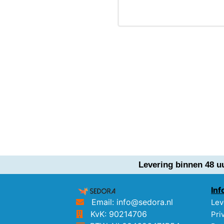
Levering binnen 48 u
Inf
Email: info@sedora.nl
Lev
KvK: 90214706
Pri