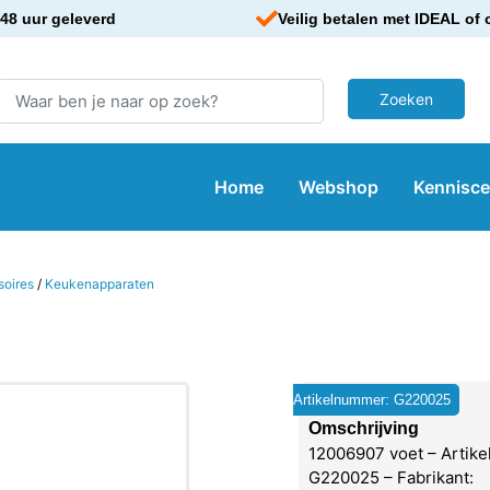
48 uur geleverd
Veilig betalen met IDEAL of 
Home
Webshop
Kennisc
soires
/
Keukenapparaten
Artikelnummer: G220025
Omschrijving
12006907 voet – Artik
G220025 – Fabrikant: