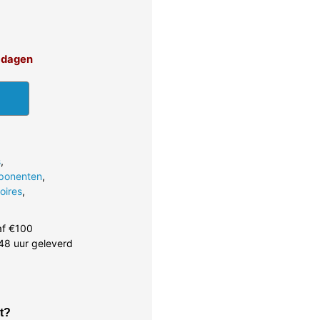
4 dagen
s
,
ponenten
,
oires
,
af €100
48 uur geleverd
t?