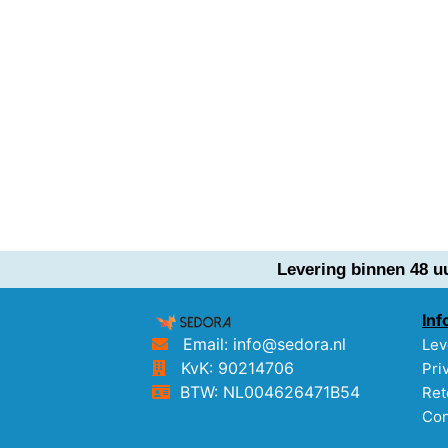
Levering binnen 48 u
Inf
Email: info@sedora.nl
Lev
KvK: 90214706
Pri
BTW: NL004626471B54
Ret
Con