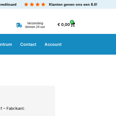
creditcard
Klanten geven ons een 8.0!
0
Verzending
€
0,00
binnen 24 uur
entrum
Contact
Account
 – Fabrikant: