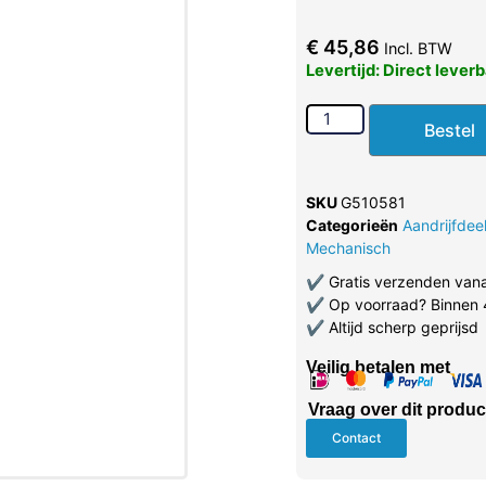
€
45,86
Incl. BTW
Levertijd: Direct lever
Bestel
SKU
G510581
Categorieën
Aandrijfdee
Mechanisch
✔
Gratis verzenden van
✔
Op voorraad? Binnen 
✔
Altijd scherp geprijsd
Veilig betalen met
Vraag over dit produc
Contact