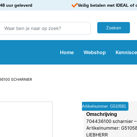
48 uur geleverd
Veilig betalen met IDEAL of 
Home
Webshop
Kennisc
36100 SCHARNIER
Artikelnummer: G510581
Omschrijving
704436100 scharnier –
Artikelnummer: G510581
LIEBHERR