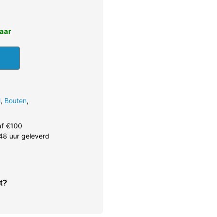
baar
l
,
Bouten
,
af €100
48 uur geleverd
t?