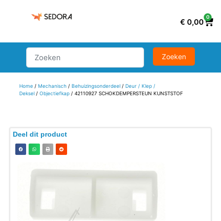
0
€
0,00
Home
/
Mechanisch
/
Behuizingsonderdeel
/
Deur / Klep /
Deksel
/
Objectiefkap
/ 42110927 SCHOKDEMPERSTEUN KUNSTSTOF
Deel dit product