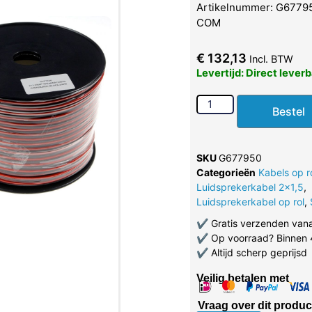
Artikelnummer: G67795
COM
€
132,13
Incl. BTW
Levertijd: Direct lever
Bestel
SKU
G677950
Categorieën
Kabels op r
Luidsprekerkabel 2x1,5
,
Luidsprekerkabel op rol
,
✔
Gratis verzenden van
✔
Op voorraad? Binnen 
✔
Altijd scherp geprijsd
Veilig betalen met
Vraag over dit produc