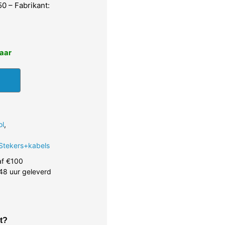
0 – Fabrikant:
baar
ol
,
Stekers+kabels
af €100
48 uur geleverd
t?