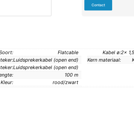
Contact
Soort:
Flatcable
Kabel ø:
2x 1
steker:
Luidsprekerkabel (open end)
Kern materiaal:
teker:
Luidsprekerkabel (open end)
engte:
100 m
Kleur:
rood/zwart