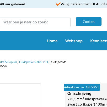
48 uur geleverd
Veilig betalen met IDEAL of 
Home
Webshop
Kennisc
rkabel op rol
/
Luidsprekerkabel 2x1,5
/ 2X1,5MM²
 100M
Artikelnummer: G677950
Omschrijving
2×1,5mm² luidsprekerk
zwart co (koper) 100m 