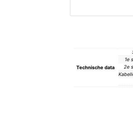
1e 
2e s
Technische data
Kabell