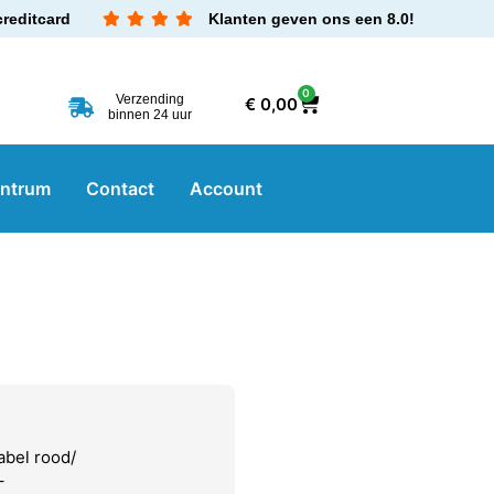
creditcard
Klanten geven ons een 8.0!
0
Verzending
€
0,00
binnen 24 uur
entrum
Contact
Account
abel rood/
–