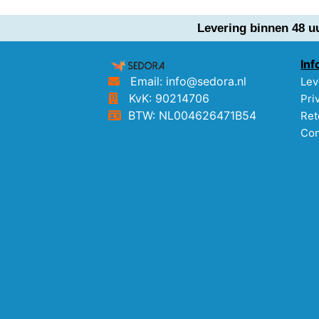
Levering binnen 48 u
Inf
Email: info@sedora.nl
Lev
KvK: 90214706
Pri
BTW: NL004626471B54
Ret
Con