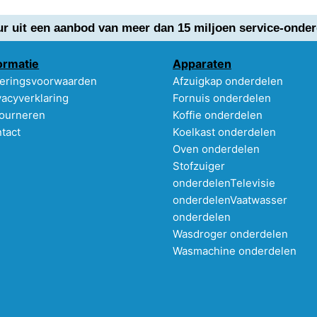
ur uit een aanbod van meer dan 15 miljoen service-onder
ormatie
Apparaten
eringsvoorwaarden
Afzuigkap onderdelen
vacyverklaring
Fornuis onderdelen
ourneren
Koffie onderdelen
tact
Koelkast onderdelen
Oven onderdelen
Stofzuiger
onderdelen
Televisie
onderdelen
Vaatwasser
onderdelen
Wasdroger onderdelen
Wasmachine onderdelen