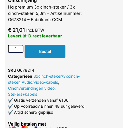
Omschrijving
Hq premium 3x cinch-steker / 3x
cinch-steker, 5,0m – Artikelnummer:
G678214 – Fabrikant: COM
€
21,01
Incl. BTW
Levertijd: Direct leverbaar
Bestel
SKU
G678214
Categorieën
3xcinch-steker/3xcinch-
steker
,
Audio/video-kabels
,
Cinchverbindingen video
,
Stekers+kabels
✔
Gratis verzenden vanaf €100
✔
Op voorraad? Binnen 48 uur geleverd
✔
Altijd scherp geprijsd
Veilig betalen met