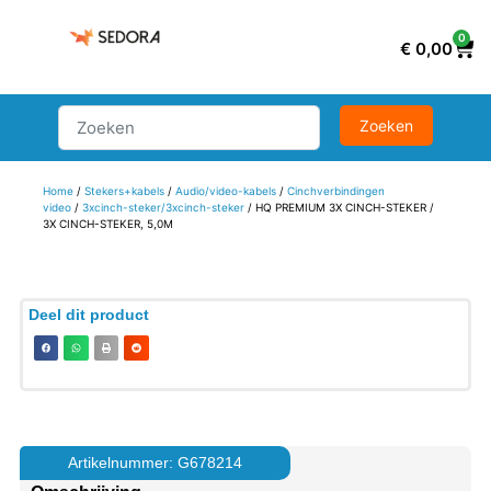
0
€
0,00
Home
/
Stekers+kabels
/
Audio/video-kabels
/
Cinchverbindingen
video
/
3xcinch-steker/3xcinch-steker
/ HQ PREMIUM 3X CINCH-STEKER /
3X CINCH-STEKER, 5,0M
Deel dit product
Artikelnummer: G678214