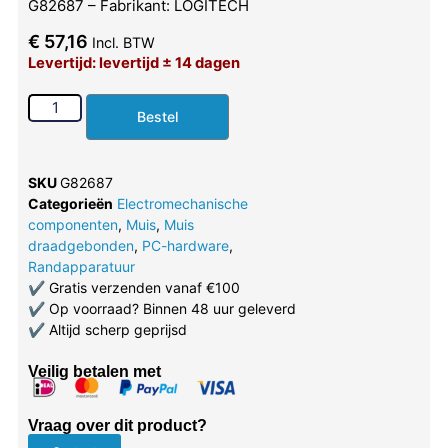
G82687 – Fabrikant: LOGITECH
€
57,16
Incl. BTW
Levertijd: levertijd ± 14 dagen
Bestel
SKU
G82687
Categorieën
Electromechanische
componenten
,
Muis
,
Muis
draadgebonden
,
PC-hardware
,
Randapparatuur
✔
Gratis verzenden vanaf €100
✔
Op voorraad? Binnen 48 uur geleverd
✔
Altijd scherp geprijsd
Veilig betalen met
Vraag over dit product?