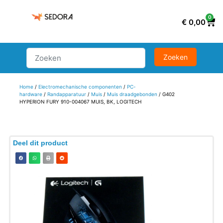
0
€
0,00
Home
/
Electromechanische componenten
/
PC-
hardware
/
Randapparatuur
/
Muis
/
Muis draadgebonden
/ G402
HYPERION FURY 910-004067 MUIS, BK, LOGITECH
Deel dit product