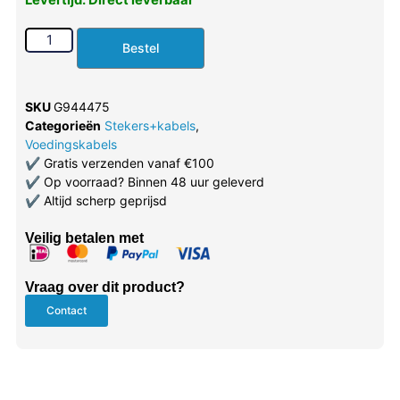
Levertijd: Direct leverbaar
Bestel
SKU
G944475
Categorieën
Stekers+kabels
,
Voedingskabels
✔
Gratis verzenden vanaf €100
✔
Op voorraad? Binnen 48 uur geleverd
✔
Altijd scherp geprijsd
Veilig betalen met
Vraag over dit product?
Contact