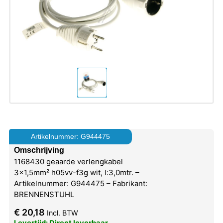
Artikelnummer: G944475
Omschrijving
1168430 geaarde verlengkabel
3×1,5mm² h05vv-f3g wit, l:3,0mtr. –
Artikelnummer: G944475 – Fabrikant:
BRENNENSTUHL
€
20,18
Incl. BTW