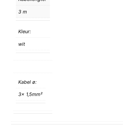
3 m
Kleur:
wit
Kabel ø:
3x 1,5mm²