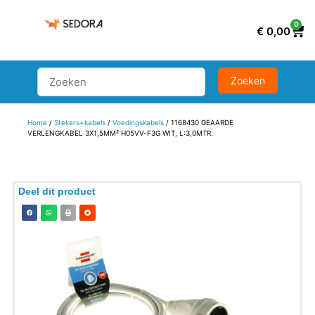
0
€
0,00
Home
/
Stekers+kabels
/
Voedingskabels
/ 1168430 GEAARDE
VERLENGKABEL 3X1,5MM² H05VV-F3G WIT, L:3,0MTR.
Deel dit product