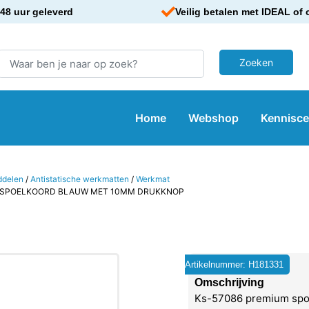
48 uur geleverd
Veilig betalen met IDEAL of 
Home
Webshop
Kennisc
ddelen
/
Antistatische werkmatten
/
Werkmat
M SPOELKOORD BLAUW MET 10MM DRUKKNOP
Artikelnummer: H181331
Omschrijving
Ks-57086 premium spo