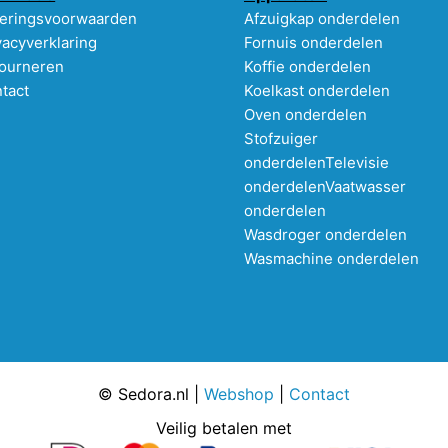
eringsvoorwaarden
Afzuigkap onderdelen
vacyverklaring
Fornuis onderdelen
ourneren
Koffie onderdelen
tact
Koelkast onderdelen
Oven onderdelen
Stofzuiger
onderdelen
Televisie
onderdelen
Vaatwasser
onderdelen
Wasdroger onderdelen
Wasmachine onderdelen
© Sedora.nl |
Webshop
|
Contact
Veilig betalen met