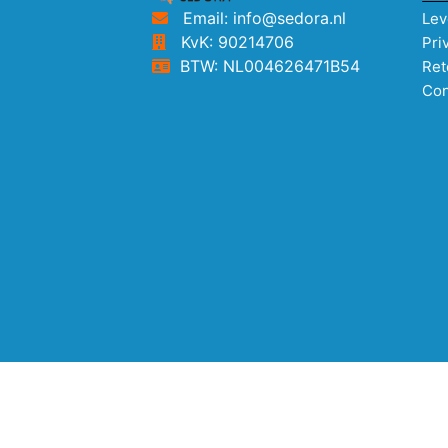
Email: info@sedora.nl
Lev
KvK: 90214706
Pri
BTW: NL004626471B54
Ret
Con