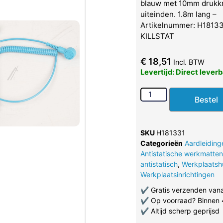
blauw met 10mm drukk
uiteinden. 1.8m lang –
Artikelnummer: H181331
KILLSTAT
€
18,51
Incl. BTW
Levertijd: Direct lever
Bestel
SKU
H181331
Categorieën
Aardleiding
Antistatische werkmatten
antistatisch
,
Werkplaatsh
Werkplaatsinrichtingen
✔
Gratis verzenden van
✔
Op voorraad? Binnen 
✔
Altijd scherp geprijsd