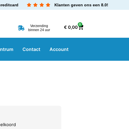
creditcard
Klanten geven ons een 8.0!
0
Verzending
€
0,00
binnen 24 uur
entrum
Contact
Account
elkoord