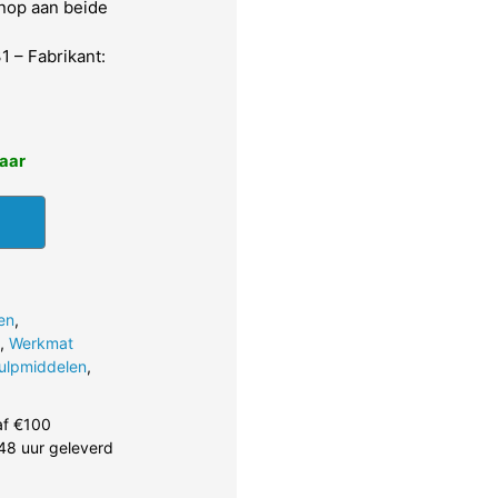
nop aan beide
 – Fabrikant:
baar
en
,
,
Werkmat
ulpmiddelen
,
af €100
48 uur geleverd