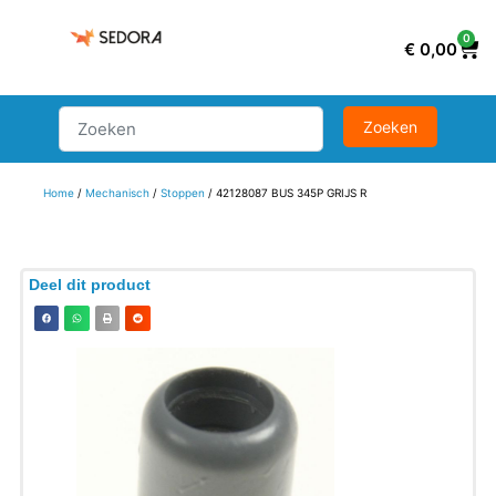
0
€
0,00
Home
/
Mechanisch
/
Stoppen
/ 42128087 BUS 345P GRIJS R
Deel dit product