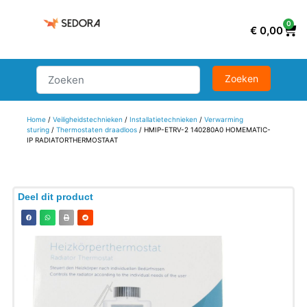
0
€
0,00
Home
/
Veiligheidstechnieken
/
Installatietechnieken
/
Verwarming
sturing
/
Thermostaten draadloos
/ HMIP-ETRV-2 140280A0 HOMEMATIC-
IP RADIATORTHERMOSTAAT
Deel dit product