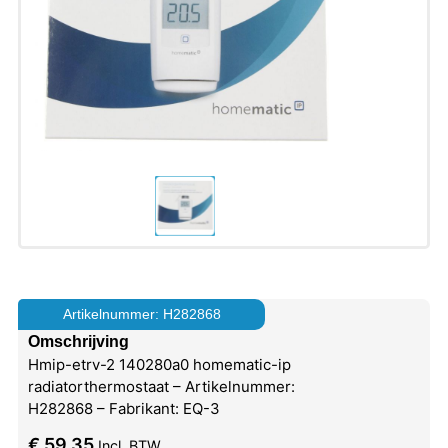
Artikelnummer: H282868
Omschrijving
Hmip-etrv-2 140280a0 homematic-ip
radiatorthermostaat – Artikelnummer:
H282868 – Fabrikant: EQ-3
€
59,35
Incl. BTW