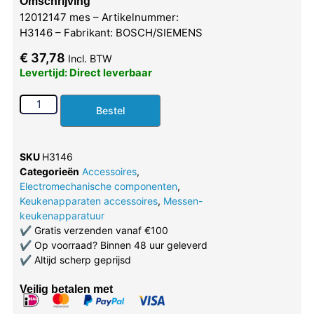
Omschrijving
12012147 mes – Artikelnummer:
H3146 – Fabrikant: BOSCH/SIEMENS
€
37,78
Incl. BTW
Levertijd: Direct leverbaar
Bestel
SKU
H3146
Categorieën
Accessoires
,
Electromechanische componenten
,
Keukenapparaten accessoires
,
Messen-
keukenapparatuur
✔
Gratis verzenden vanaf €100
✔
Op voorraad? Binnen 48 uur geleverd
✔
Altijd scherp geprijsd
Veilig betalen met