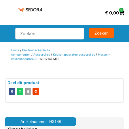
0
€
0,00
Home
/
Electromechanische
componenten
/
Accessoires
/
Keukenapparaten accessoires
/
Messen-
keukenapparatuur
/ 12012147 MES
Deel dit product
Artikelnummer: H3146