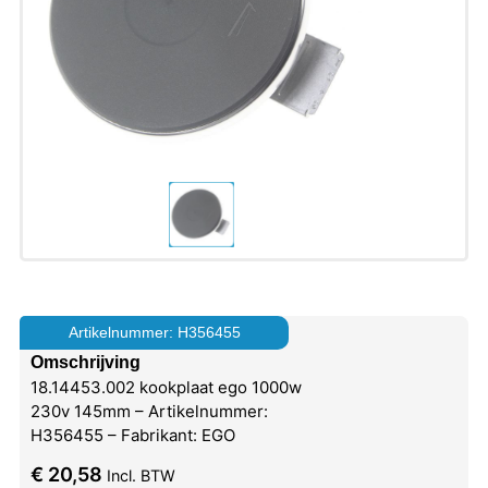
Artikelnummer: H356455
Omschrijving
18.14453.002 kookplaat ego 1000w
230v 145mm – Artikelnummer:
H356455 – Fabrikant: EGO
€
20,58
Incl. BTW