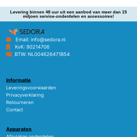
Levering binnen 48 uur uit een aanbod van meer dan 15
miljoen service-onderdelen en accessoires!
Email: info@sedora.nl
KvK: 90214706
BTW: NL004626471B54
Informatie
Leveringsvoorwaarden
Privacyverklaring
Retourneren
Contact
Apparaten
Afzuigkap onderdelen