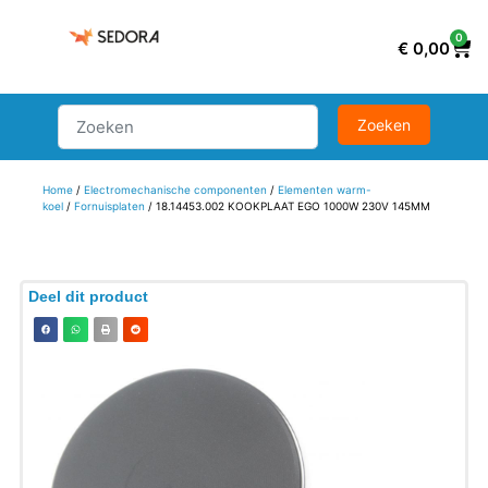
0
€
0,00
Home
/
Electromechanische componenten
/
Elementen warm-
koel
/
Fornuisplaten
/ 18.14453.002 KOOKPLAAT EGO 1000W 230V 145MM
Deel dit product