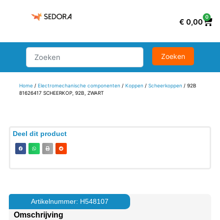
0
€
0,00
Home
/
Electromechanische componenten
/
Koppen
/
Scheerkoppen
/ 92B
81626417 SCHEERKOP, 92B, ZWART
Deel dit product
Artikelnummer: H548107
Omschrijving