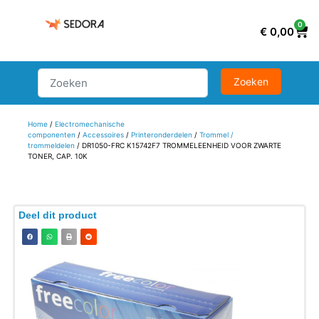
0
€
0,00
Home
/
Electromechanische
componenten
/
Accessoires
/
Printeronderdelen
/
Trommel /
trommeldelen
/ DR1050-FRC K15742F7 TROMMELEENHEID VOOR ZWARTE
TONER, CAP. 10K
Deel dit product