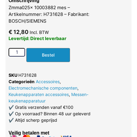
Omschrijving
Zmma025x 10003882 mes –
Artikelnummer: H731628 – Fabrikant:
BOSCH/SIEMENS
€
12,80
Incl. BTW
Levertijd: Direct leverbaar
Bestel
SKU
H731628
Categorieën
Accessoires
,
Electromechanische componenten
,
Keukenapparaten accessoires
,
Messen-
keukenapparatuur
✔
Gratis verzenden vanaf €100
✔
Op voorraad? Binnen 48 uur geleverd
✔
Altijd scherp geprijsd
Veilig betalen met