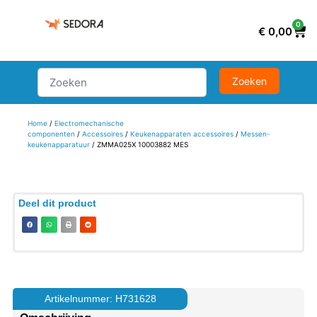
0
€
0,00
Home
/
Electromechanische
componenten
/
Accessoires
/
Keukenapparaten accessoires
/
Messen-
keukenapparatuur
/ ZMMA025X 10003882 MES
Deel dit product
Artikelnummer: H731628