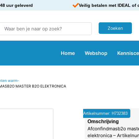
48 uur geleverd
Veilig betalen met IDEAL of 
Home
Webshop
Kennisc
nten warm-
MASB2O MASTER B2O ELEKTRONICA
Artikelnummer: H732383
Omschrijving
Afconfindmasb2o mast
elektronica – Artikeln