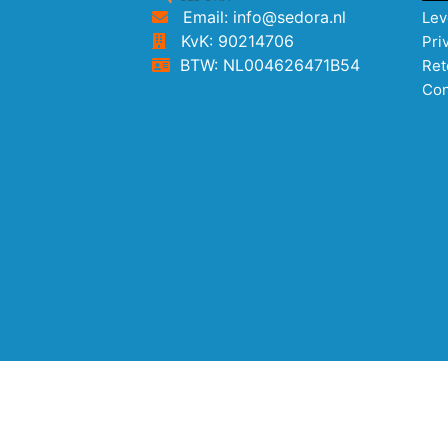
Email: info@sedora.nl
Lev
KvK: 90214706
Pri
BTW: NL004626471B54
Ret
Con