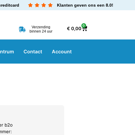
creditcard
Klanten geven ons een 8.0!
0
Verzending
€
0,00
binnen 24 uur
entrum
Contact
Account
er b2o
ummer: