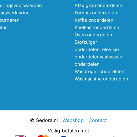
eringsvoorwaarden
Afzuigkap onderdelen
vacyverklaring
Fornuis onderdelen
ourneren
Koffie onderdelen
tact
Koelkast onderdelen
Oven onderdelen
Stofzuiger
onderdelen
Televisie
onderdelen
Vaatwasser
onderdelen
Wasdroger onderdelen
Wasmachine onderdelen
© Sedora.nl |
Webshop
|
Contact
Veilig betalen met