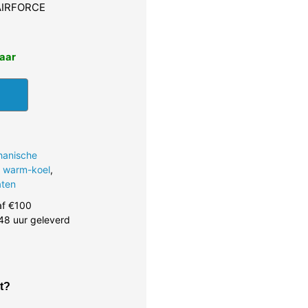
 AIRFORCE
baar
hanische
 warm-koel
,
aten
af €100
48 uur geleverd
t?