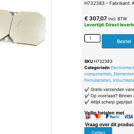
H732383 – Fabrikant:
€
307,07
Incl. BTW
Levertijd: Direct lever
Bestel
SKU
H732383
Categorieën
Electromec
componenten
,
Elementen
Fornuisplaten
,
Inductiepl
✔
Gratis verzenden van
✔
Op voorraad? Binnen 
✔
Altijd scherp geprijsd
Veilig betalen met
Vraag over dit produc
Contact