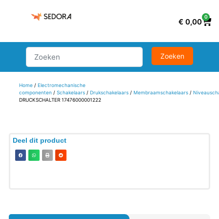
0
€
0,00
Home
/
Electromechanische
componenten
/
Schakelaars
/
Drukschakelaars
/
Membraamschakelaars
/
Niveausch
DRUCKSCHALTER 17476000001222
Deel dit product