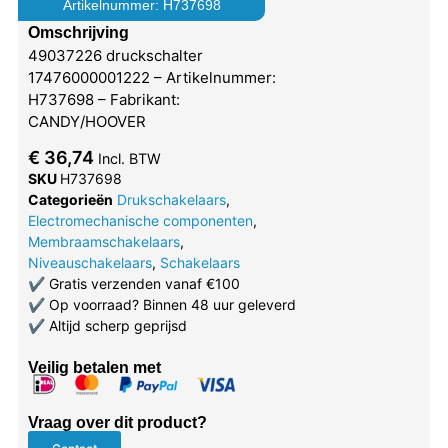
Artikelnummer: H737698
Omschrijving
49037226 druckschalter
17476000001222 – Artikelnummer:
H737698 – Fabrikant:
CANDY/HOOVER
€
36,74
Incl. BTW
SKU
H737698
Categorieën
Drukschakelaars
,
Electromechanische componenten
,
Membraamschakelaars
,
Niveauschakelaars
,
Schakelaars
✔
Gratis verzenden vanaf €100
✔
Op voorraad? Binnen 48 uur geleverd
✔
Altijd scherp geprijsd
Veilig betalen met
Vraag over dit product?