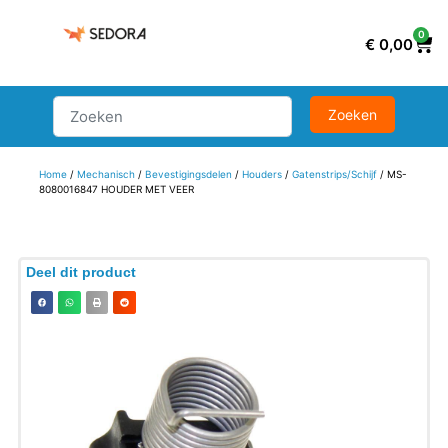
0
€
0,00
Home
/
Mechanisch
/
Bevestigingsdelen
/
Houders
/
Gatenstrips/Schijf
/ MS-
8080016847 HOUDER MET VEER
Deel dit product