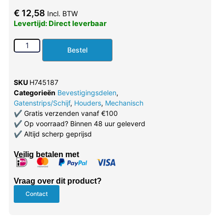
€
12,58
Incl. BTW
Levertijd: Direct leverbaar
Bestel
SKU
H745187
Categorieën
Bevestigingsdelen
,
Gatenstrips/Schijf
,
Houders
,
Mechanisch
✔
Gratis verzenden vanaf €100
✔
Op voorraad? Binnen 48 uur geleverd
✔
Altijd scherp geprijsd
Veilig betalen met
Vraag over dit product?
Contact