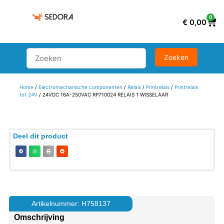
0
€
0,00
Home
/
Electromechanische componenten
/
Relais
/
Printrelais
/
Printrelais
tot 24V
/ 24VDC 16A-250VAC RP710024 RELAIS 1 WISSELAAR
Deel dit product
Artikelnummer: H758137
Omschrijving