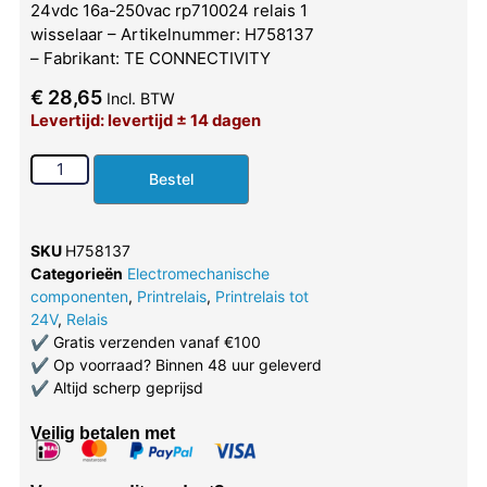
24vdc 16a-250vac rp710024 relais 1
wisselaar – Artikelnummer: H758137
– Fabrikant: TE CONNECTIVITY
€
28,65
Incl. BTW
Levertijd: levertijd ± 14 dagen
Bestel
SKU
H758137
Categorieën
Electromechanische
componenten
,
Printrelais
,
Printrelais tot
24V
,
Relais
✔
Gratis verzenden vanaf €100
✔
Op voorraad? Binnen 48 uur geleverd
✔
Altijd scherp geprijsd
Veilig betalen met