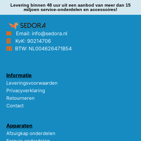
Levering binnen 48 uur uit een aanbod van meer dan 15
miljoen service-onderdelen en accessoires!
Email: info@sedora.nl
KvK: 90214706
BTW: NL004626471B54
Informatie
Leveringsvoorwaarden
Privacyverklaring
Retourneren
Contact
Apparaten
Afzuigkap onderdelen
Fornuis onderdelen