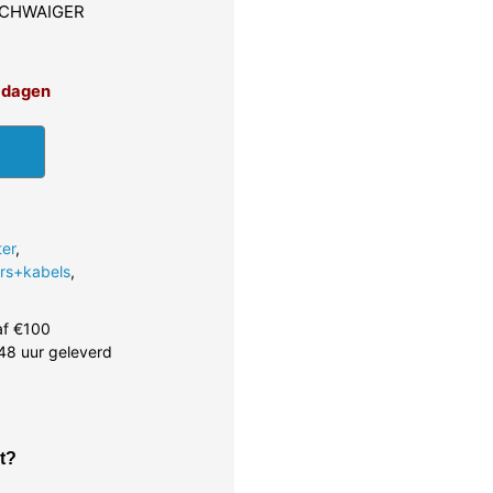
 SCHWAIGER
4 dagen
er
,
rs+kabels
,
af €100
48 uur geleverd
t?