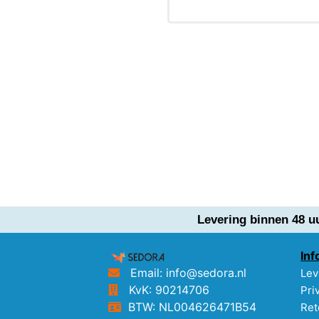
Levering binnen 48 u
Inf
Email: info@sedora.nl
Lev
KvK: 90214706
Pri
BTW: NL004626471B54
Ret