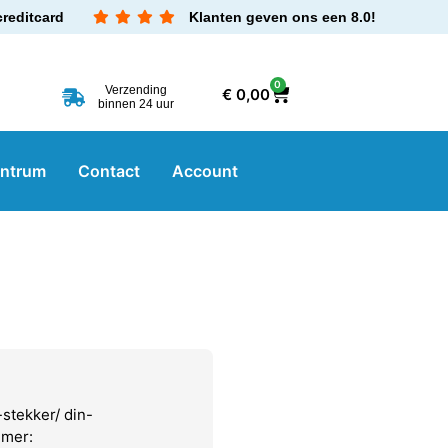
creditcard
Klanten geven ons een 8.0!
0
Verzending
€
0,00
binnen 24 uur
entrum
Contact
Account
stekker/ din-
mmer: