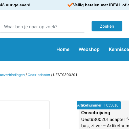
48 uur geleverd
Veilig betalen met IDEAL of 
Home
Webshop
Kennisc
axverbindingen
/
Coax-adapter
/ UEST9300201
Artikelnummer: H835616
Omschrijving
Uest9300201 adapter f-
bus, zilver – Artikelnu