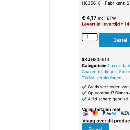
H835616 – Fabrikant:
€
4,17
Incl. BTW
Levertijd: levertijd ± 1
Bestel
SKU
H835616
Categorieën
Coax-adapt
Coaxverbindingen
,
Steke
TV/Sat-verbindingen
✔
Gratis verzenden van
✔
Op voorraad? Binnen 
✔
Altijd scherp geprijsd
Veilig betalen met
Vraag over dit produc
Contact