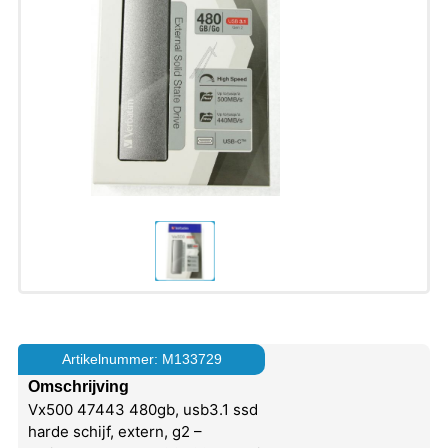
Artikelnummer: M133729
Omschrijving
Vx500 47443 480gb, usb3.1 ssd
harde schijf, extern, g2 –