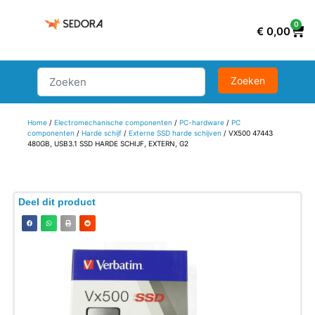
0
€
0,00
Home
/
Electromechanische componenten
/
PC-hardware
/
PC
componenten
/
Harde schijf
/
Externe SSD harde schijven
/ VX500 47443
480GB, USB3.1 SSD HARDE SCHIJF, EXTERN, G2
Deel dit product