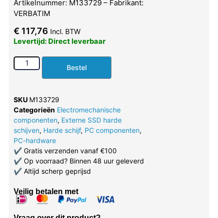
Artikelnummer: M133729 – Fabrikant:
VERBATIM
€
117,76
Incl. BTW
Levertijd: Direct leverbaar
Bestel
SKU
M133729
Categorieën
Electromechanische
componenten
,
Externe SSD harde
schijven
,
Harde schijf
,
PC componenten
,
PC-hardware
✔
Gratis verzenden vanaf €100
✔
Op voorraad? Binnen 48 uur geleverd
✔
Altijd scherp geprijsd
Veilig betalen met
Vraag over dit product?