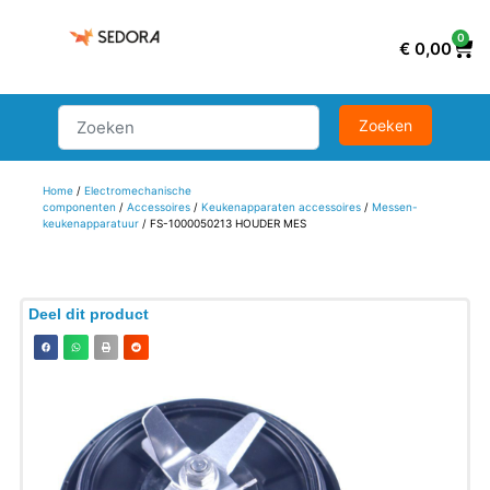
0
€
0,00
Home
/
Electromechanische
componenten
/
Accessoires
/
Keukenapparaten accessoires
/
Messen-
keukenapparatuur
/ FS-1000050213 HOUDER MES
Deel dit product