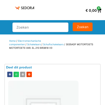
0
€
0,00
Home
/
Electromechanische
componenten
/
Schakelaars
/
Schuifschakelaars
/ 3035ADF MOTORTOETS
MOTORTOETS VAR. EL.210 BR3818 V0
Deel dit product