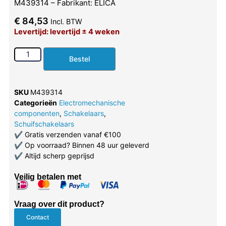
M439314 – Fabrikant: ELICA
€
84,53
Incl. BTW
Levertijd: levertijd ± 4 weken
Bestel
SKU
M439314
Categorieën
Electromechanische
componenten
,
Schakelaars
,
Schuifschakelaars
✔
Gratis verzenden vanaf €100
✔
Op voorraad? Binnen 48 uur geleverd
✔
Altijd scherp geprijsd
Veilig betalen met
Vraag over dit product?
Contact