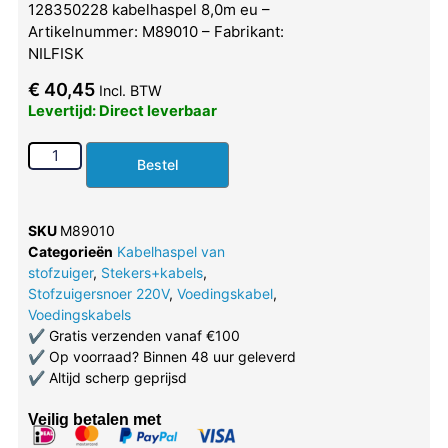
128350228 kabelhaspel 8,0m eu –
Artikelnummer: M89010 – Fabrikant:
NILFISK
€
40,45
Incl. BTW
Levertijd: Direct leverbaar
Bestel
SKU
M89010
Categorieën
Kabelhaspel van
stofzuiger
,
Stekers+kabels
,
Stofzuigersnoer 220V
,
Voedingskabel
,
Voedingskabels
✔
Gratis verzenden vanaf €100
✔
Op voorraad? Binnen 48 uur geleverd
✔
Altijd scherp geprijsd
Veilig betalen met