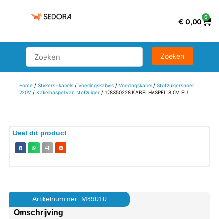
0
€
0,00
Home
/
Stekers+kabels
/
Voedingskabels
/
Voedingskabel
/
Stofzuigersnoer
220V
/
Kabelhaspel van stofzuiger
/ 128350228 KABELHASPEL 8,0M EU
Deel dit product
Artikelnummer: M89010
Omschrijving