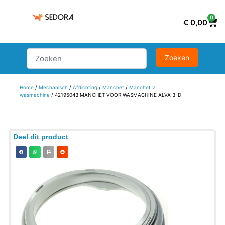
0
€
0,00
Home
/
Mechanisch
/
Afdichting
/
Manchet
/
Manchet v
wasmachine
/ 42195043 MANCHET VOOR WASMACHINE ALVA 3-D
Deel dit product