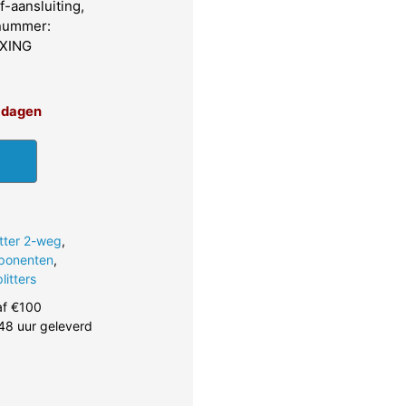
-aansluiting,
lnummer:
AXING
4 dagen
tter 2-weg
,
ponenten
,
litters
af €100
48 uur geleverd