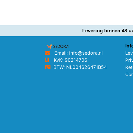
Levering binnen 48 u
Inf
Email: info@sedora.nl
Lev
KvK: 90214706
Pri
BTW: NL004626471B54
Ret
Con