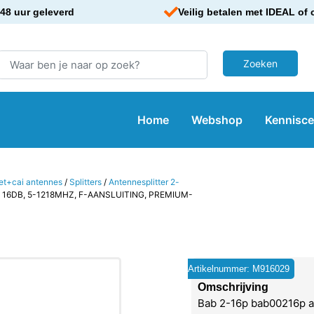
48 uur geleverd
Veilig betalen met IDEAL of 
Home
Webshop
Kennisc
iet+cai antennes
/
Splitters
/
Antennesplitter 2-
, 16DB, 5-1218MHZ, F-AANSLUITING, PREMIUM-
Artikelnummer: M916029
Omschrijving
Bab 2-16p bab00216p af