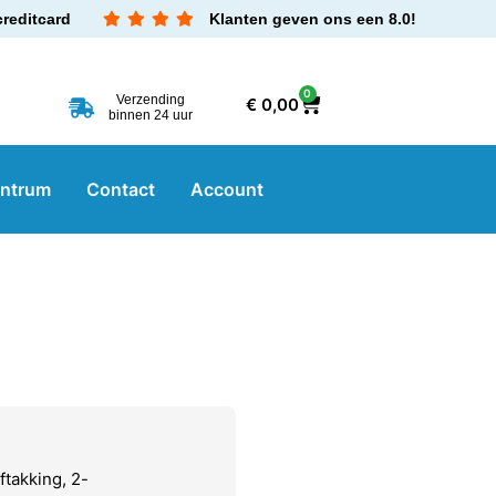
creditcard
Klanten geven ons een 8.0!
0
Verzending
€
0,00
binnen 24 uur
entrum
Contact
Account
takking, 2-