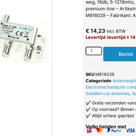
weg, 16db, 5-1218mhz, f
premium-line – Artike
M916029 – Fabrikant: 
€
14,23
Incl. BTW
Levertijd: levertijd ± 1
Bestel
SKU
M916029
Categorieën
Antennespli
Electromechanische com
Satelliet+cai antennes
,
Sp
✔
Gratis verzenden van
✔
Op voorraad? Binnen 
✔
Altijd scherp geprijsd
Veilig betalen met