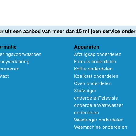
ur uit een aanbod van meer dan 15 miljoen service-onder
ormatie
Apparaten
eringsvoorwaarden
Afzuigkap onderdelen
vacyverklaring
Fornuis onderdelen
ourneren
Koffie onderdelen
tact
Koelkast onderdelen
Oven onderdelen
Stofzuiger
onderdelen
Televisie
onderdelen
Vaatwasser
onderdelen
Wasdroger onderdelen
Wasmachine onderdelen