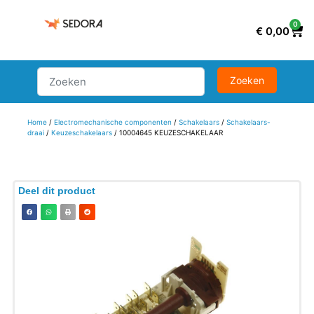
0
€
0,00
Home
/
Electromechanische componenten
/
Schakelaars
/
Schakelaars-
draai
/
Keuzeschakelaars
/ 10004645 KEUZESCHAKELAAR
Deel dit product