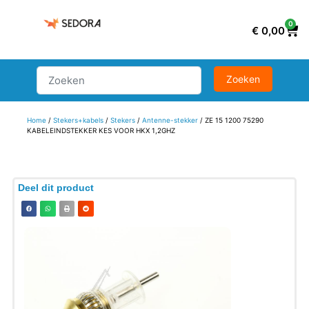
0
€
0,00
Home
/
Stekers+kabels
/
Stekers
/
Antenne-stekker
/ ZE 15 1200 75290
KABELEINDSTEKKER KES VOOR HKX 1,2GHZ
Deel dit product