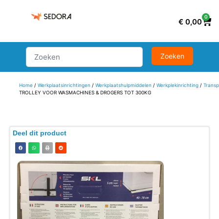
0
€
0,00
Home
/
Werkplaatsinrichtingen
/
Werkplaatshulpmiddelen
/
Werkplekinrichting
/
Transp
TROLLEY VOOR WASMACHINES & DROGERS TOT 300KG
Deel dit product