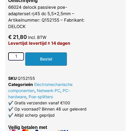
Omschrijving
66024 delock passieve poe-
adapterset rj45 dc 5,5×2,5mm –
Artikelnummer: Q152155 – Fabrikant:
DELOCK
€
21,80
Incl. BTW
Levertijd: levertijd ± 14 dagen
Bestel
SKU
Q152155
Categorieën
Electromechanische
componenten
,
Netwerk-PC
,
PC-
hardware
,
Poe-splitters
✔
Gratis verzenden vanaf €100
✔
Op voorraad? Binnen 48 uur geleverd
✔
Altijd scherp geprijsd
Veilig betalen met