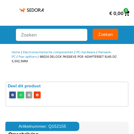
0
€
0,00
Home
/
Electromechanische componenten
/
PC-hardware
/
Netwerk-
PC
/
Poe-splitters
/ 66024 DELOCK PASSIEVE POE-ADAPTERSET RJ45 DC
5,5X2,5MM
Deel dit product
Artikelnummer: Q152155