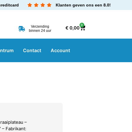
creditcard
Klanten geven ons een 8.0!
0
Verzending
€
0,00
binnen 24 uur
entrum
Contact
Account
raaiplateau –
– Fabrikant: