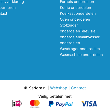
vacyverklaring
Fornuis onderdelen
ourneren
Koffie onderdelen
tact
Koelkast onderdelen
Oven onderdelen
Stofzuiger
onderdelen
Televisie
onderdelen
Vaatwasser
onderdelen
Wasdroger onderdelen
Wasmachine onderdelen
© Sedora.nl |
Webshop
|
Contact
Veilig betalen met