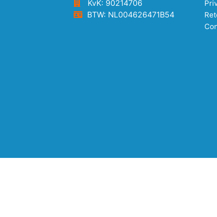
KvK: 90214706
Pri
BTW: NL004626471B54
Ret
Con