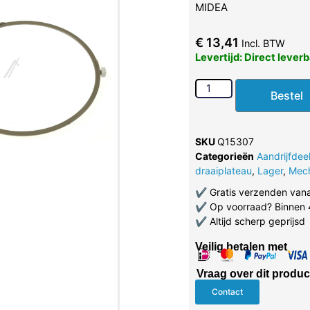
MIDEA
€
13,41
Incl. BTW
Levertijd: Direct lever
Bestel
SKU
Q15307
Categorieën
Aandrijfdee
draaiplateau
,
Lager
,
Mec
✔
Gratis verzenden van
✔
Op voorraad? Binnen 
✔
Altijd scherp geprijsd
Veilig betalen met
Vraag over dit produc
Contact