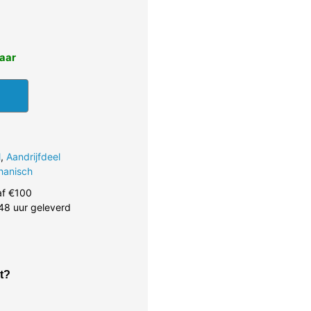
baar
l
,
Aandrijfdeel
hanisch
af €100
48 uur geleverd
t?