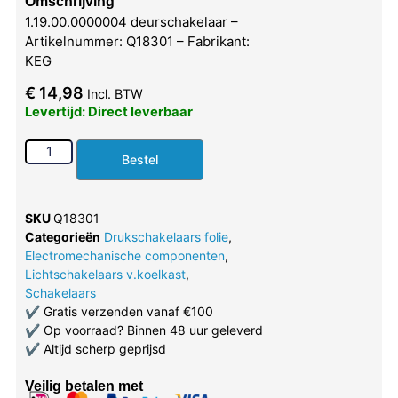
Omschrijving
1.19.00.0000004 deurschakelaar –
Artikelnummer: Q18301 – Fabrikant:
KEG
€
14,98
Incl. BTW
Levertijd: Direct leverbaar
Bestel
SKU
Q18301
Categorieën
Drukschakelaars folie
,
Electromechanische componenten
,
Lichtschakelaars v.koelkast
,
Schakelaars
✔
Gratis verzenden vanaf €100
✔
Op voorraad? Binnen 48 uur geleverd
✔
Altijd scherp geprijsd
Veilig betalen met