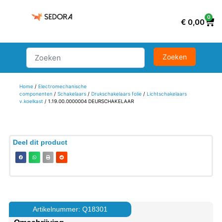
0
€
0,00
Home
/
Electromechanische
componenten
/
Schakelaars
/
Drukschakelaars folie
/
Lichtschakelaars
v.koelkast
/ 1.19.00.0000004 DEURSCHAKELAAR
Deel dit product
Artikelnummer: Q18301