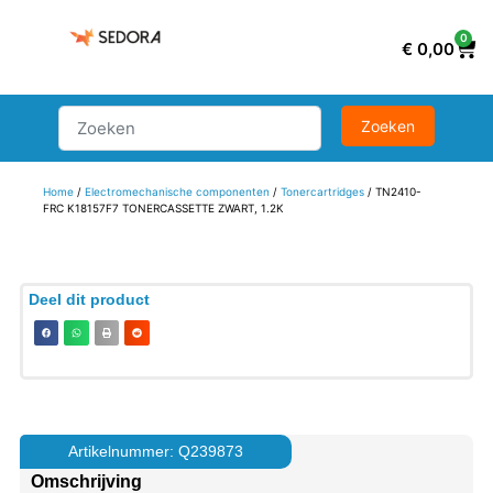
0
€
0,00
Home
/
Electromechanische componenten
/
Tonercartridges
/ TN2410-
FRC K18157F7 TONERCASSETTE ZWART, 1.2K
Deel dit product
Artikelnummer: Q239873
Omschrijving