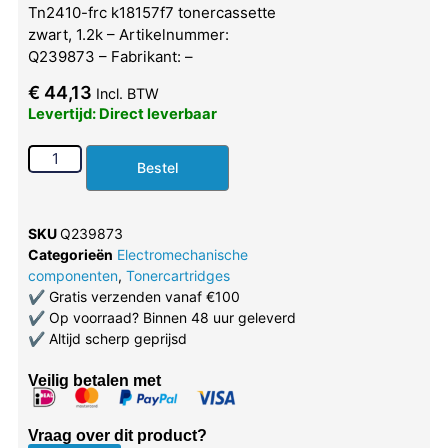
Tn2410-frc k18157f7 tonercassette
zwart, 1.2k – Artikelnummer:
Q239873 – Fabrikant: –
€
44,13
Incl. BTW
Levertijd: Direct leverbaar
Bestel
SKU
Q239873
Categorieën
Electromechanische
componenten
,
Tonercartridges
✔
Gratis verzenden vanaf €100
✔
Op voorraad? Binnen 48 uur geleverd
✔
Altijd scherp geprijsd
Veilig betalen met
Vraag over dit product?